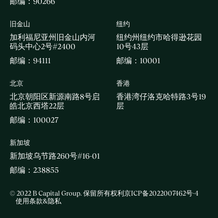
邮编：90266
旧金山
纽约
加利福尼亚州旧金山内河
纽约州纽约市哈得逊花园
码头中心2号#2400
10号43层
邮编：94111
邮编：10001
北京
香港
北京朝阳区新源南路8号启
香港湾仔洛克哈特路3号19
皓北京西塔22层
层
邮编：100027
新加坡
新加坡乌节路260号#16-01
邮编：238855
© 2022 B Capital Group. 保留所有权利
京ICP备2022007462号-4
使用条款&隐私