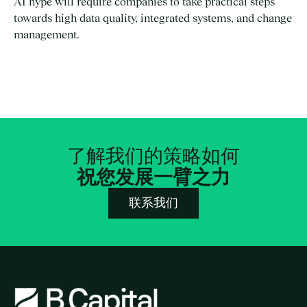
AI hype will require companies to take practical steps
towards high data quality, integrated systems, and change
management.
了解我们的策略如何
祝您发展一臂之力
联系我们