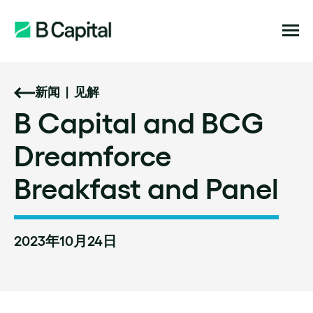
新闻
|
见解
B
Capital
and
BCG
Dreamforce
Breakfast
and
Panel
2023年10月24日